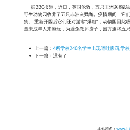
据BBC报道，近日，英国伦敦，五只非洲灰鹦鹉被
野生动物园收养了五只非洲灰鹦鹉。疫情期间，它
笑。 重新开园后它们还对游客“爆粗”，动物园因
量未成年人来游玩，为避免教坏孩子，园方遂将五
上一篇：
4所学校240名学生出现呕吐腹泻,学
下一篇：没有了
本站域名：
www.lit