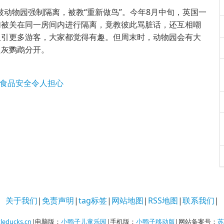
动物园强制隔离，被教“重新做鸟”。今年8月中旬，英国一
们被关在同一房间内进行隔离，竟教彼此骂脏话，还互相嘲
此吸引更多游客，大家都觉得有趣。但周末时，动物园会有大
只灰鹦鹉分开。
校食品安全令人担心
关于我们
|
免责声明
|
tag标签
|
网站地图
|
RSS地图
|
联系我们
|
tleducks.cn
|电脑版：
小鸭子儿童乐园
|手机版：
小鸭子移动版
|网站备案号：
苏