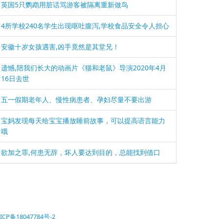
英国5只鹦鹉用脏话骂游客被隔离重新做鸟
4所学校240名学生出现呕吐腹泻,学校食品安全令人担心
安徽十岁女孩遇害,凶手竟然是其堂兄！
遗憾,陪我们长大的动画片《猫和老鼠》导演2020年4月
16日去世
五一假期老年人、慢性病患者、孕妇尽量不要出游
宝妈发现每天给宝宝播放睡前故事，可以提高语言能力
哦
欲加之罪,何患无辞，坏人要达到目的，总能找到借口
ICP备18047784号-2