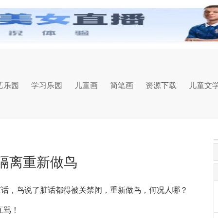
艺乐园
学习乐园
儿童画
简笔画
资源下载
儿童文
隔离重新做鸟
话，鸟说了脏话都得被关禁闭，重新做鸟，何况人哪？
互骂！