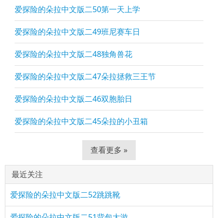
爱探险的朵拉中文版二50第一天上学
爱探险的朵拉中文版二49班尼赛车日
爱探险的朵拉中文版二48独角兽花
爱探险的朵拉中文版二47朵拉拯救三王节
爱探险的朵拉中文版二46双胞胎日
爱探险的朵拉中文版二45朵拉的小丑箱
查看更多 »
最近关注
爱探险的朵拉中文版二52跳跳靴
爱探险的朵拉中文版二51背包大游