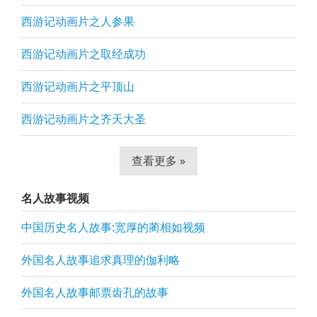
西游记动画片之人参果
西游记动画片之取经成功
西游记动画片之平顶山
西游记动画片之齐天大圣
查看更多 »
名人故事视频
中国历史名人故事:宽厚的蔺相如视频
外国名人故事追求真理的伽利略
外国名人故事邮票齿孔的故事