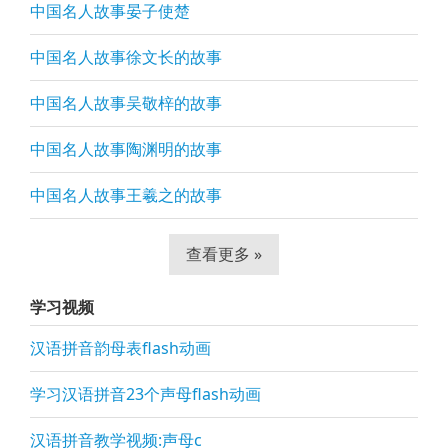
中国名人故事晏子使楚
中国名人故事徐文长的故事
中国名人故事吴敬梓的故事
中国名人故事陶渊明的故事
中国名人故事王羲之的故事
查看更多 »
学习视频
汉语拼音韵母表flash动画
学习汉语拼音23个声母flash动画
汉语拼音教学视频:声母c