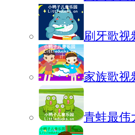
刷牙歌视
家族歌视
青蛙最伟