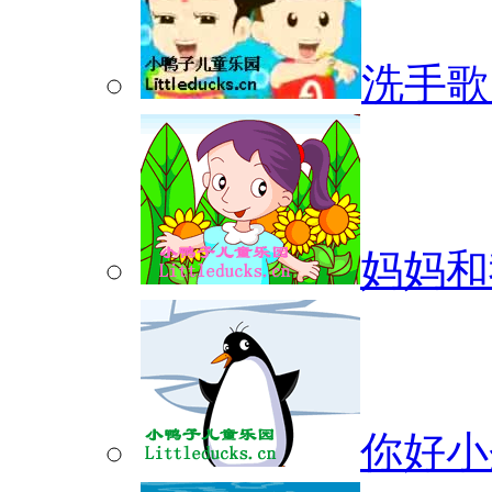
洗手歌
妈妈和
你好小