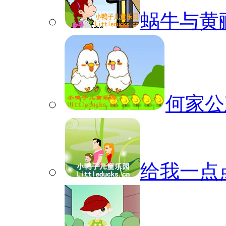
蜗牛与黄
何家公
给我一点