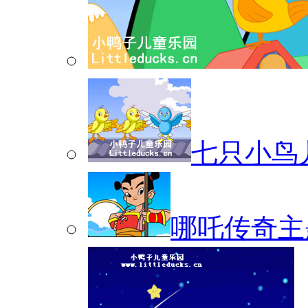
七只小鸟
哪吒传奇主