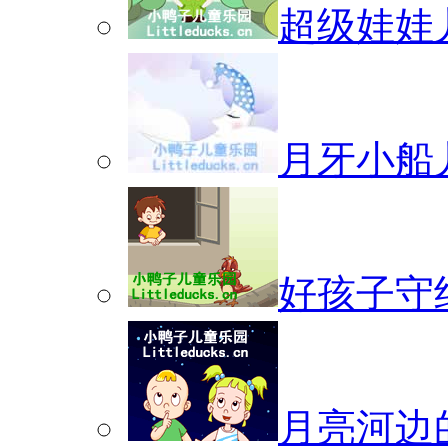
超级娃娃
月牙小船
好孩子守
月亮河边