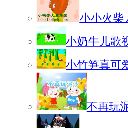
小小火柴
小奶牛儿歌
小竹笋真可
不再玩