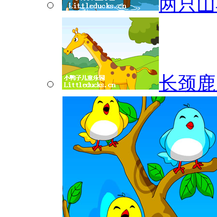
两只山
长颈鹿