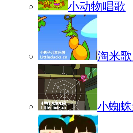
小动物唱歌
淘米歌
小蜘蛛