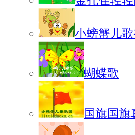
金孔雀轻轻
小螃蟹儿歌
蝴蝶歌
国旗国旗