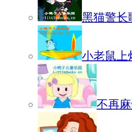
黑猫警长
小老鼠上
不再麻