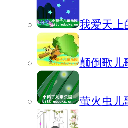
我爱天上
颠倒歌儿
萤火虫儿