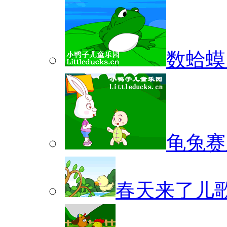
数蛤蟆
龟兔赛
春天来了儿