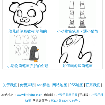
小动物简笔画卡通小猫简
幼儿简笔画教程:萌萌的
小动物简笔画胖胖的企鹅
如何画虎鲸简笔画
关于我们
|
免责声明
|
tag标签
|
网站地图
|
RSS地图
|
联系我们
|
本站域名：
www.littleducks.cn
|电脑版：
小鸭子儿童乐园
|手机版：
小鸭子移
动版
|网站备案号：
苏ICP备18047784号-2