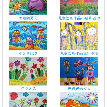
儿童绘画作品小猫和狐狸
美丽的夏天
儿童绘画作品我们洗澡
小金鱼比赛
沙漠之花
爸爸妈妈和我